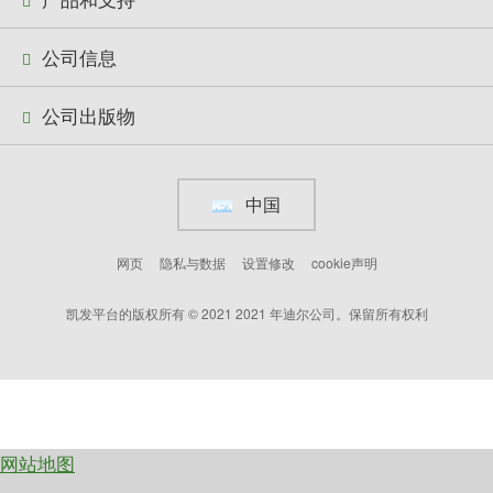
公司信息
公司出版物
中国
网页
隐私与数据
设置修改
cookie声明
凯发平台的版权所有 © 2021 2021 年迪尔公司。保留所有权利
网站地图