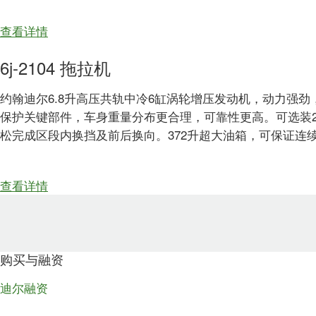
about
查看详情
6j-
6j-2104 拖拉机
1854
拖
约翰迪尔6.8升高压共轨中冷6缸涡轮增压发动机，动力强
拉
保护关键部件，车身重量分布更合理，可靠性更高。可选装20x20
机
松完成区段内换挡及前后换向。372升超大油箱，可保证连续
about
查看详情
6j-
2104
拖
拉
购买与融资
机
迪尔融资