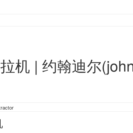
 | 约翰迪尔(john 
机