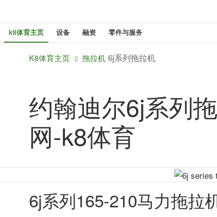
跳
至
k8体育主页
设备
融资
零件与服务
主
内
6j系列拖拉机
K8体育主页
拖拉机
容
约翰迪尔6j系列拖拉机
网-k8体育
6j系列165-210马力拖拉