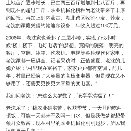
土地亩产逐步增长，已由两三百斤增加到七八百斤，再
到现在的超过千斤，农业机械化耕种为老沈带来了丰厚
的回报。再加上到内蒙古、湖北跨区收割小麦、荞麦，
老沈的家庭凭借约翰迪尔设备，年收入超过100万元。
2006年，老沈家也盖起了二层小楼，实现了他小时
候“楼上楼下，电灯电话”的梦想。宽阔的院落、明亮的
客厅，空调、冰箱、洗衣机、电视等各种现代化家电，
老沈家都一应俱全。记者采访时，正值盛夏。老沈的儿
媳介绍：“村里现在富裕了，家家户户都有空调，前几
年，村里已经换了大容量的高压变电器，但是现在又不
够用了，还需要更换更大容量的变电器。”
我们问老沈：“您这么大岁数了，该享享清福了！”
老沈乐了：“搞农业确实苦，收获季节，一天只能吃两
顿饭，可能一天都来不及喝一口水。但是我做梦都想带
领群众致富，现在村里的农业机械化刚刚起步，所以我
还想再干几年！”