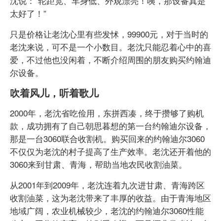
沈说：“轮距宽、车身低、外观漂亮！咦，那设备真是
太好了！”
只是价格让老沈心里有些发怵，99900元，对于当时的
老沈来说，可不是一个小数目。老沈只能忍着心中的喜
爱，不过他也没闲着，不断介绍周围的朋友购买约翰迪
尔设备。
吹着风儿，听着歌儿
2000年，老沈省吃俭用，东拼西凑，终于攒够了购机
款，成功拥有了自己朝思暮想的第一台约翰迪尔设备，
那是一台3060联合收割机。购买回来的约翰迪尔3060
不仅仅为老沈的村子提高了生产效率。老沈还开着他的
3060来到甘肃、青海，帮助当地农民收割油菜。
从2001年到2009年，老沈连着九次进甘肃、青海跨区
收割油菜，这为老沈带来了丰厚的收益。由于青海地区
地域广阔，农业机械较少，老沈的约翰迪尔3060性能