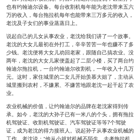
也有约翰迪尔设备。每台收割机每年能为老沈带来五六
万的收入，每台拖拉机每年也能带来三万多元的收入，
老沈及子女们的事业蒸蒸日上。
说起自己的儿女从事农业，老沈给我们讲了一个故事。
老沈的大女儿最初在外打工，辛辛苦苦一年也赚不了多
少钱。老沈便将大女儿劝回老家，跟随自己搞农业。没
两年，老沈的大女儿家便盖起了二层小楼，买了两台约
翰迪尔拖拉机，一台约翰迪尔收割机，一年收入十几万
元。这时，家住城里的二女儿开始羡慕大姐了，主动从
城里搬到农村，不嫌累、不嫌苦地跟老沈一起干起了农
业。
农业机械的价值，让约翰迪尔的品牌在老沈家得到传
承。如今，老沈的大孙子已有一米八的个头，拥有拖拉
机驾驶证、收割机驾驶证、汽车驾驶证等等7个驾驶
证，成为老沈的得力接班人。说起孙子从事农业机械的
工作，老沈说：“他从小就对机械不陌生，去考拖拉机