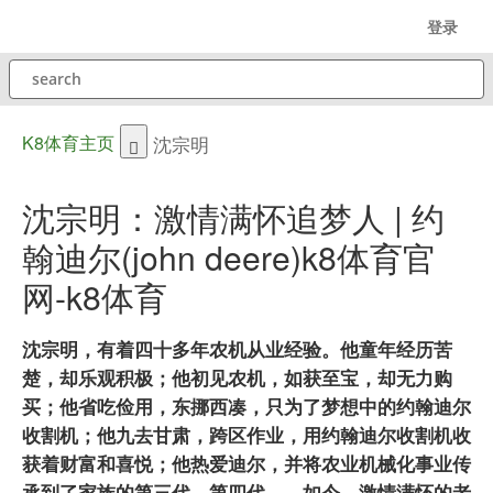
跳
登录
至
search
主
内
容
K8体育主页
沈宗明
dropdown
toggle
沈宗明：激情满怀追梦人 | 约
翰迪尔(john deere)k8体育官
网-k8体育
沈宗明，有着四十多年农机从业经验。他童年经历苦
楚，却乐观积极；他初见农机，如获至宝，却无力购
买；他省吃俭用，东挪西凑，只为了梦想中的约翰迪尔
收割机；他九去甘肃，跨区作业，用约翰迪尔收割机收
获着财富和喜悦；他热爱迪尔，并将农业机械化事业传
承到了家族的第三代、第四代……如今，激情满怀的老