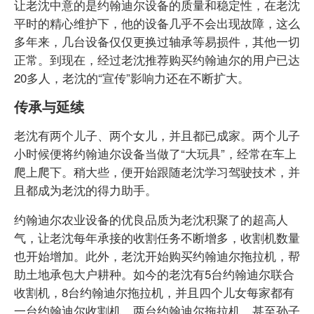
让老沈中意的是约翰迪尔设备的质量和稳定性，在老沈
平时的精心维护下，他的设备几乎不会出现故障，这么
多年来，几台设备仅仅更换过轴承等易损件，其他一切
正常。到现在，经过老沈推荐购买约翰迪尔的用户已达
20多人，老沈的“宣传”影响力还在不断扩大。
传承与延续
老沈有两个儿子、两个女儿，并且都已成家。两个儿子
小时候便将约翰迪尔设备当做了“大玩具”，经常在车上
爬上爬下。稍大些，便开始跟随老沈学习驾驶技术，并
且都成为老沈的得力助手。
约翰迪尔农业设备的优良品质为老沈积聚了的超高人
气，让老沈每年承接的收割任务不断增多，收割机数量
也开始增加。此外，老沈开始购买约翰迪尔拖拉机，帮
助土地承包大户耕种。如今的老沈有5台约翰迪尔联合
收割机，8台约翰迪尔拖拉机，并且四个儿女每家都有
一台约翰迪尔收割机、两台约翰迪尔拖拉机，甚至孙子