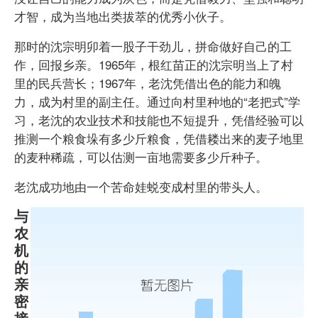
才智，成为当地出类拔萃的优秀小伙子。
那时的沈宗明卯着一股子干劲儿，拼命做好自己的工
作，回报乡亲。1965年，根红苗正的沈宗明当上了村
里的民兵营长；1967年，老沈凭借出色的能力和魄
力，成为村里的副主任。通过向村里种地的“老把式”学
习，老沈的农业技术和技能也不短提升，凭借经验可以
推测一个粮食垛有多少斤粮食，凭借耧出来的麦子地里
的麦种稀疏，可以估测一亩地需要多少斤种子。
老沈成功地由一个苦命娃蜕变成村里的带头人。
与
农
机
的
亲
密
接