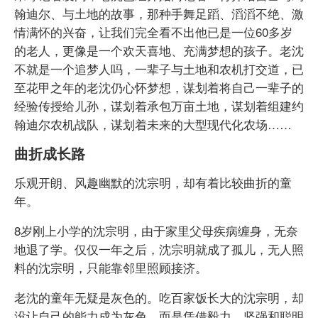
翰迪尔、与土地的故事，那种手舞足蹈、滔滔不绝、激
情满怀的兴奋，让我们完全看不出他已是一位60多岁
的老人，更像是一个欢天喜地、充满梦想的孩子。老沈
不就是一个追梦人吗，一辈子与土地和农机打交道，已
至花甲之年的老沈仍心怀梦想，谋划着将自己一辈子的
经验传授给儿孙，谋划着承包万亩土地，谋划着组建约
翰迪尔农机战队，谋划着未来的大型现代化农场……
曲折成长路
乐观开朗、风趣幽默的沈宗明，却有着比较曲折的童
年。
8岁刚上小学的沈宗明，由于家里父母疾病缠身，无奈
地退了学。仅仅一年之后，沈宗明就成了孤儿，无人照
料的沈宗明，只能靠邻里照顾接济。
老沈的童年无疑是灰色的。吃百家饭长大的沈宗明，却
没让自己的能力成为灰色，而是凭借毅力、坚强和聪明