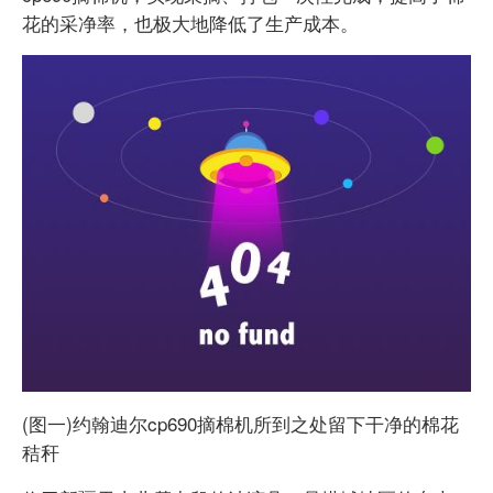
花的采净率，也极大地降低了生产成本。
(图一)约翰迪尔cp690摘棉机所到之处留下干净的棉花
秸秆