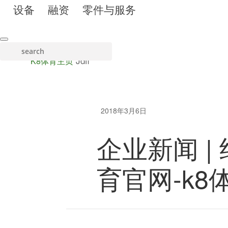
设备
融资
零件与服务
跳
至
主
search
内
Jdfl
K8体育主页
容
2018年3月6日
企业新闻 | 约
育官网-k8