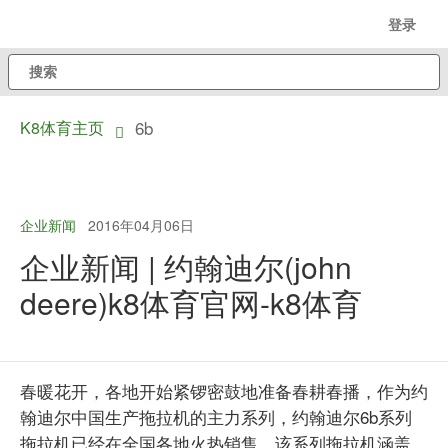
跳
登录
至
搜
主
索
内
6b
K8体育主页
容
dropdown
toggle
企业新闻
2016年04月06日
企业新闻 | 约翰迪尔(john
deere)k8体育官网-k8体育
春暖花开，各地开始紧锣密鼓地准备春耕春播，作为约
翰迪尔中国生产拖拉机的主力系列，约翰迪尔6b系列
拖拉机已经在全国各地火热销售，该系列拖拉机涵盖