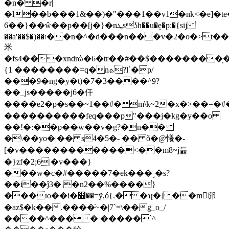
�
n�ͤ �r|
�l��b���1&��)�"���1��v1�nk<�e]�
6��}��ŵ��p��[j�}�nܛsʖh��u�e̤�p:�{sĳ
��a'��$�)��ו��n�^�d���n���v�2�o�>t���#:;�3�.���u�:�٨���g
米
�fs4���xndrώ�6�tr��#��$��������̦
{1 ��������=q�nܬ?l`�p/
���9�ng�y�t)�7�3����^9?
��_js�����j6�仟
����e2�p�s��~1��#� m\k~2�x�>��=
����������feq���p"���j�kg�y��o
��!�:��p��w��v�g?�n��
�\��yo�|�� s4�5�- �� ǒ�@懩�-
[�v������������<��m8~ʝ듏
�}zf�2;6|�v���}
���w�c�#�����7�ek���˼�s?
��i��ĵ3� �n2��%����}
���ю��i�෈��=ÿ,ó{.� �ʮ�]��m卵
�az$�k��.����̇~�|7`=\��ǥ_o_/
����^���� �����`^