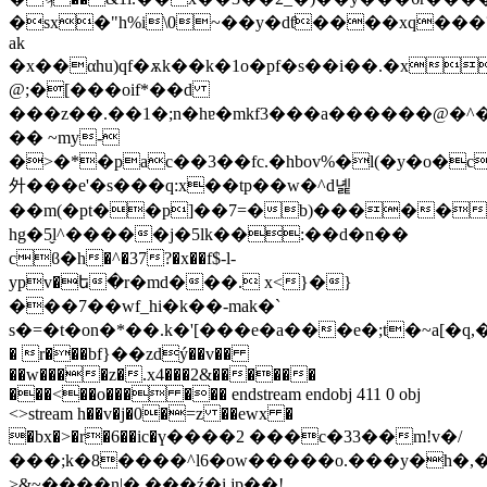
�sx�"h%i\0~��y�dƭ����xq���
ak
�x��αhu)qf�ѫk��k�1o�pf�s��i��.�x
@;�[���oif*��d
���z��.��1�;n�hɐ�mkf3���a������@�^�
�� ~my-
�>�*�pac��3��fc.�hbov%�͏l(�y�o�c
㚈���e'�s���q:x��tp��w�^d녩
��m(�pt��p]��7=�b)�����
hg�5̬l^�����j�5lk��:��d�n��
cϐ�h�^�37?�x��f$-l-
ypv�ե�r�md���. x<}�}
���7��wf_hi�k��-mak�`
s�=�t�on�*��.k�'[���e�a���e�;t�~a[�q,�ݏ0 h
� r���bf}��zdý��v��
��w����z�.x4���2&������
���<��o��� ��� endstream endobj 411 0 obj
<>stream h��v�j�0�=z ��ewx �
�bx�>�r�6��ic�ү����2 ���c�33��m!v�/
���;k�8����^l6�ow�����o.���y�h�,�
>&~����n|� ���ź�i jp��!