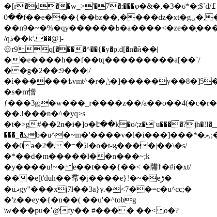
�[r�d��w_>'�7�:���φ�&�,�3�ϭ*�;$`d߁/
��0f��e���{��bz��,����dz�xt�gۍ�,�����ϩ����|f��!
��n9�~�%�qy������ߕ�a����<�ze��̖��������ku���lqٗ׫]ylf��h۽dstn����~�4�b�.j�]�
/qڎ��k',��@]-
۞r9q[����^��{�y�p.d[�n�ӣ��|
��e����h��f��tq���������a[��`/
��g�2��:9���|/
�ì������ѣvmt^�r�ݨ�]�����y��8�]5�~wa>���g���i��ӑ���
�s�m憎
ƒ���3g;�w���_r����z��/a��o��4(�c�r
��.!���n�^�yq>s
�t�>g#��2n�i�]o�է��k�o/;z�ʿu����?jh�!l�__�
���_�ܓb�u^�~m�'����v�l�i���]���*�ލ,;�ҁ|[^{`�]~'��gԋ?
��0ǝ�ڏ�=�,�2l�o�t-ϗ����|��\�s/
�*��d�m�����l��n���~;k
�y����u!~� e��t���{��< �㸢ߙ�#i�xt/
���e[t'duh��帬�j����e}!�~�eڑ�
�uޛgy"���xj7l��3a}y.�<7��=c�u^cc;�
�'z��ey�{�n��( ��u'�^tobg
\w���p͞u�ߵ@fy�� #���� ��<o�?