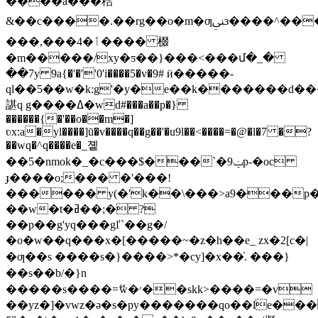
����a���秴
&��c����.��rg��o�m�ƣﲏз����^����oϫ�h���/
���,���4�ٲ���� 棳
�m�����/xy�ƽ��}���<���մ�_�
��7y 9a{�'�''0'i����5�v�9# ӥ�����-
ql��5��w�k:g'�y�e��k�������d��
諶q g����ߡ�wd#���a��p�}
������{�'��o��m�]
ʋx:a�yl����]ū�v����q��g��'�u9l��<����=�@�l�7 �?
��wq�^q����e�_졭
��5�nmok�_�c���$���`�ݔ9p-�oc
ɟ����o;��� �'���!
������ y(�'k��\���>a9���p
��w�t�ߥ��;� ?
��p��g'yq���g
ľ`��g�/
�o�w��q���x�[�����~�z�h��e_ zx�2[c�|
�ƣ��s ����s�}����>*�cy]�x��̇. ���}
��s��b/�}n
�����s����=ޭw�׳��skk>����=�v
��yz�]�vwz�ǝ�s�py�������qo��le���