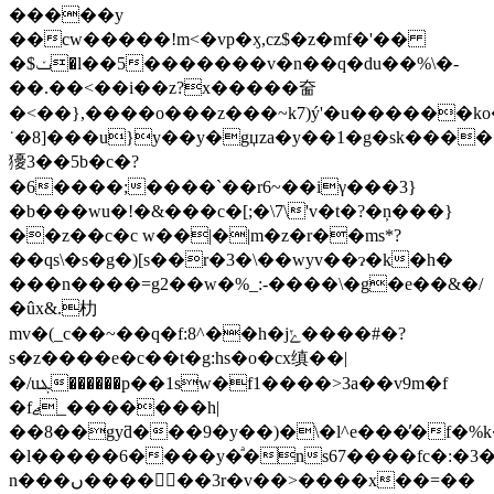
�����y
��cw�����!m<�vp�ӽ,cz$�z�mf�'��
�$ݖ�l��5�������v�n��q�du��%\�-
��.��<��i��z?x�����奤
�<��},����o���z���~k7)ý'�u������k
˙�8]���u}y��y�gџza�y��1�g�sk����
獶3��5b�c�?
�6����;����`��r6~��iγ���3}
�b���wu�!�&���c�[;�\7\'v�t�?�ņ���}
��z��c�c w��|�|m�z�r��ms*?
��qs\�s�g�)[s��r�3�\��wyv��ɂ�k�h�
���n����=g2��w�%_:-����\�g�e��&�/
�ûx&.朸
mv�(_c��~��q�f:8^��h�jݺ����#�?
s�z����e�c��t�g:hs�o�cx缜��|
�/uܔ������p��1sw�f1����>3a��v9m�f
�fޖ_�������h|
��8��gyƌ���9�y��)�\�l^e���̕�f�%k�
�l�����6����y�ͣ�ns67����fc�:�3�
n���ں������3r�v��>����x��=��