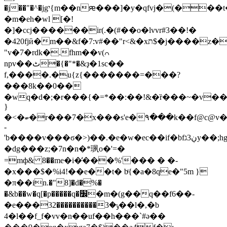
�j��"�^�jgי{m��nԙ���]�y�qfvj�(���t�1p����!
�m�eh�wl [�!
�]�ccj������ir(.�(#��o�lvvr#3��!�
�420fjӣ�m��&f�7:v#��"r<&�xת$�j����z����6y�v'k��jz"��'�zv��~t�1q.
"v�7�rdk�.fhm��v(꒢
npv��ٹ�{�"*�&ҙ�1sc��
f,����.�u{z{�������=���?
���8k��0��
�wq�d�;�r���{�=*��:��!&�ȑ���~�v���@��l
}
�<�ބ�r���7�x���s'e�۹���k��f@c@v�s��2��l�5-
-
'b����v���ϭ�>)��.�e�w�ec��if�bfڹ3גy��;hg�d/\ivľ۬�x�q�,���2fm�m�s�ms�ԓ�lx���w�����y�:���@c�c�2fk�i�k�1?
�dg���z;�7n�n�*珟o�'=�
=mф& 8��me�i�̒���%'��� � �-
�x���$�%i4!��e��t� bͭ{�a�8qe�"5m }
�π��in.�"8]�d�%�
�&b��w�q[�p�����q�׼�m�(g��q��f6��-
�e���3ݹ�3����������2��l�,�b
4�l��f_f�vv�n��uf��h���`#ə��