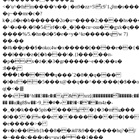
<�'u^�fnm����'v��ٳ�n9�zz=5\͒cڮ1`9m�s���
�ƍ~��mr�c�?
k�؋d�e�h������2o�u=����2;����hs
�^�a��,�9�54 ef�x�_�]��cu~oɯ��ǥϫk�q��
����%/5.�hn�d�5�e�=y�^kr�����q/w 7}
��-��
�#k��p��$�oko;4w�x�����[����e��{
��l��v�z�[�b���\�.{l�����п-
�p�sx�ż�;�3�g
r�����~e��;��u�
:8��լ
���1�����q���`܄�8�2�q���
�l�td��5���x@��q��^��:���(�$��o��u
q(�<�룥
��s��^hl��3��e�t�
q &)xrz[(��������͡l�����c��
�� ��u|�g8$w��>މ�#�_9��9�<�'��m4z�-
�_�)�k���5piׁs� ���g�}�3�mυ߽���
�l��5�)w��e���������[���(i6�o*�k�y#��
�e�����>�
�v�z��6eh{h��8��ӝ0'&9��y����hq?�|/
�~���c���s�s=uwi���1���