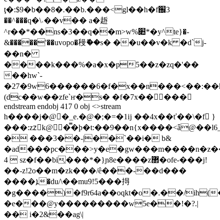
ţ�:$9�b��8�.��b.���<gl��h�f֌3
��^���q�\˓��v�� a�䞣
^r��*��ns�3��q��m>w%׊*�y^te}�-
&�����'��uvopo�䅼ޮ��s� ��u��v�k �d`j-
��n�
����k���%�a�x�p5��z�zq�'��
��hw`-
�27�9w6������6�f�x��n���<��:��h
(dc��w��zfe`ҥ�s� �f�7x�� ���
endstream endobj 417 0 obj <>stream
h����j�@�_e.�@�;�=�1ĳ ��4x��ť��\�f }
���:zzْk@�̿�ϸ�t:��9��n{x����<ǟ@��l
� ���3��-|��`��i� b&
�ad���pc���>y�e�gw���m����n�z�
4  sz�f��bi͕���*�}ɲ8e��
��z޲�ofe-���j!
��-z!2o��m�zk���/ê���-��d���
����ܐ�du/\��mu9!5���㧹
�g����)�f9r64a
��oqkt�o�.��/ih(
�e���@y���������w5e��!�?.|
�� i�2&��ag\|