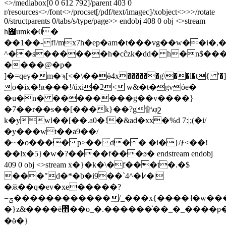
<>/mediabox[0 0 612 792]/parent 403 0
r/resources<>/font<>/procset[/pdf/text/imagec]/xobject<>>>/rotate
0/structparents 0/tabs/s/type/page>> endobj 408 0 obj <>stream
h޼umk�0�
��1��-f!/mx7h�ep�am�t���vg��w��i�,��
^��s������h�cĉzk�dd� h�n$����
����@�p�
]�=qey�m�ϡ[<�\��ӫ4x������g\��l�t{ '�
o�ix�!ʀ���!/ůxi�2< w&�t�gvόe�
�u�n� ��������g��v����}
�7��r��s��[���k}��?g۩\φշ
k�ywl��[��.a0�!�&ad�xx�%d 7:|;(�i/
�y���wt��a9��/
�~�o����p>��d�� �i�}/ƒ<��!
��lx�5}�w�?����f���ϧ� endstream endobj
409 0 obj <>stream x�}�k�\�f���t�.�$
���"d�*�b�i9��`4^�߇�|
�ӂ��q�ev�xe�����?
=ݼ������������/_���x{����˧�w���}
�}z&����ë׫��o_�.������͛��_�_����p��|
�ӫ�}