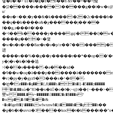
뎋�u�\�> u1�u�g�z�o��h &v��=��=|懝
�]2�����s����3�����g��i�w�c@�g
u/
��n�<��;�y��&�k����l\�2�2c����h
��q��k����o&�χ������j��\��
f��g,ͽ���#�\��
�=l��k�����y����:gq\�t��i]�
����g���~�깿
�w�s�s�v��8ae�e�υ�p/:e��7��i���j�
进
����v��%��g��y�����r��*��op��'�w)
y�)�v�k�f��迲
>l���s���� -�a���xd�
�ϥ��w�oq�ӛ���p��i����ӛ�������m��
�v:|�py�y�gyz9�3���x�^�8�-
�iը�fe���v�q���{,8)���b.��h�l}-
�5���;t�����
�h�;��xώ�"83��x�ü�o�f�;~sj}t��{~���>�
䆸w ����.�v~������\3����2�c�$���n?
�vcp�;�-9��z��r&
<�o�6ge8f�}\����kwfw
xnwƀ�}i����h��ϙ��h��
�g�h�i�uvvz�3����koc�t�k���t��"