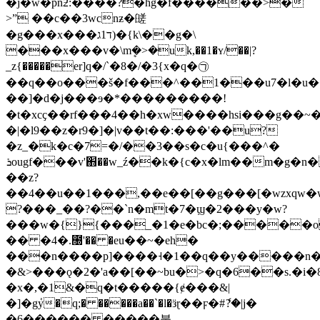
�j�w�pnƻ:����?�hg�f������>�
>ˮ ��c��3wcnƶ�䑘
�g���x���ד1ג)�{k\��g�\
���x���v�\mܷ�>�uk,��1�ʏ/��|?
_z{�����er]q�/`�8�/�3{x�q�㉠
��q��o���š�f���^��1���u7�l�u�
��]�d�j���ɘ�*���������!
�t�xcҫ��rf���4��h�xw����hsi���g��~
�|�l9��z�r9�]�|v��t��:���'��u?
�z_�k�c�7=�/��3��s�c�u{���^�
ܪougf���v'֋��w_ź��k�{c�x�lm��m�g�n�pv�~��v�z���jmǎr����~}y�sc=���]����u��4(�0~�<�~t�8n���y��n��,�}
��z?
��4��u��1���,��e��[��g���[�wzxqw�w��8�wٽ]�u�
?���_��?��`n�mt�7�ϣ�2���y�w?
���w�{}{���_�1�e�bc�;�����o
�� �4�.೐'�� �eu��~�eh�
���n����p]����˧�1��q��y�����n�fh
�&>���ǫ�2�'a��[��~bu�>�q�6��s.�i�
�x�,�1&�q�t�����{ɇ���&|
�]�gٝy�q;� �����a��`�l�ӟɽ��ϝ�#ެ?�|j�
�6������ �����붋