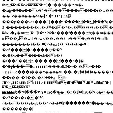
0w��w� �o/c��5��?�eܮ]�~��^��n�-
�x@�9�u��s�^�u�����ʋ�i��(�w���
��}c��u���w�ݸ ���n{ݖf癙
���p���v>z���^{��۪�~���������3q�w
3_��������ƕ�c�2�*�6����e��ӷ�޼[
�&ޓ�ٺ�m/{�~۞�26�e���f����g��m�����\z��q?
n`��y�wc[�9wz/��v��$m���ę��{�m䣏
�������}��,/<�spr}�j.���[�
�>6����o����gr��?
�:4[�s���l��oh�lk�}
�f��d'����j�;�����n�]�
�'�լ���v�s2�����δ���ofk3�v�-�/sv�4�
~}j})\c���)���x��u�v>��8�yٞ�����t����7
��r��c�ؽ���82� /��1:o'�r
7�>>g��}k��a� 3���c˞� ���h�y�l^���:�lz8�nt)?�{|
�3���4j��l0�2
��:���nե����icsօ�ԡ�]:�n�$ga0�c��
�>?��x�x��l50
<�����e�gƀ��^<��۳������"�̨t��7�gߣ��2����/
������g�|