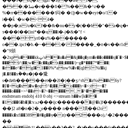
���9�eq�xιga7�$)��a4f�;
�e�;�ښڈ�e���fi� %��&�^z��
%�rr�������!闷� �{þ�w��eyt�o/1�
i��ǩ ˑ�w�l<4�
��p�;в/u�kf��&�nu�y�(��h�"�a�q�
ɘ���l��[ini*��ӊ��i�-j�&�"f <
��� yr0�u%�������
o��.ipcf�b.�~��;�\����_�ʊ�v��r
�"9頒
�2xpu����kkټ\s��u�a�&j��q�ym�e��o����sj�`�>$�������_���
���i^|��;w��c��g�x��;����/)~g�*���7*���|
�r��e^�gl�1��0%*aow%�v�[q[t/%f�kj
j�.�8��x݃��a�j��䰥
s�dͷh���i��et��ƻl�)��ӡ:^rh�a%s��k 6y?
�ŷ�=q�x)�w�eq!^�j��.�o���h<�<:ë=~�?
����o���>>^��s~�?~��t���_�^���f��
endstream endobj 410 0 obj <>stream h��w[k�0�
�1d��6�b�]�:vⲇr���ijc������َ�@�k]f������
��]2 a8�n�2�ݧs���� n���埧��i2o
����k�xfi��389�#�g��ӌ�r(r��2���o),^�2��
��
�ϡ��&1l.��x��3��2_�)��y���6r���