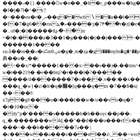
����އ�{}.����w�n��_�h�r_p���w�hg������Ԧ�7e�)��ro�ŧ�ys��nu�h7�m���n�|s�q���u����mycԩ��m�=�r_�߿);�r)���8�^�6�da�8��}
�f�j�7l�^�c?
�~���eи�r�_ޔ��q��wb〵��u��l�
�f�7�g6��rssޔ�ܔ����:j�7۴��r
�۔of�;�]�����tկ-�<�m
=�f�:����a�3��1�g���(�(��j���~�
������1����
xu.ǜ��m�֦�ޔ�oʭm9ݔu�g�ˍm�zμ�gf���myhs�qj�^��ps�,l�����my2��p��j��u����q>�>
典��u�_��|
�<��x/*�����{���x>��s��)�.��|m
w�t��2}9� �e��bnj?�r���l�?�����
����/d�������7�o��j�.v��:��x�
���q_�w}�z\�lr�q�׭�[q���q�m �7��$�u|
��>��f\
x7p�gѷ���o�\���(��w�/o��vo�q�?
�r�}0�oc�
�dy"p�'����s�����h�h��oyc��p��-
q_�.�������w4ɖ.��"��d���u���rfo�
���<�-��h�����7a�� |
�c���w��a���z���nl��z\_��>wec