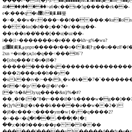
����r~�1e[�yףl>��q������j&c�3�e��q��hss��pٟ�������
46���)�����>a6�c��n�5g�����ek��-
e�:���q�s޳}�j�.��瑩
�>�_��w�v:���~��f�����:�ҟu�oln1w
���kи]�d��;;��7�u'��ug��-
��x��n��̓���[��u|�uz��-
i��|1>�������o�e�֙� ��kh~g%�wu?
g[΁�)�[�ىϙnpo�����r��ο�f�o�[߅g��u��z8'�f�i?
2xn =�m�ӽҗ1o�q��<���06`?
�[|ohq���\f:�s�(8�?
����������q���������������wa
���2)���u��h��y�
�uk��rv�ː~��rʪ˻�w�k��7�`�������
�fi�^�|p^��@�i^ɇ�>
[�^h�&3yҳq����&n]/%�#?
��_�f�{�"8�r~���if�^k����w�g��]��
�(]ү%�qў�x���k�����a��w��2�}
�j8�ɛ���<;����ym�w{�y�q����2?
�>��<�վ�9��-���[�{�:|
��;c�l�9���x��p�� 0���
������l�����y h�����d��fv�e�zv��c}w���o׀��3