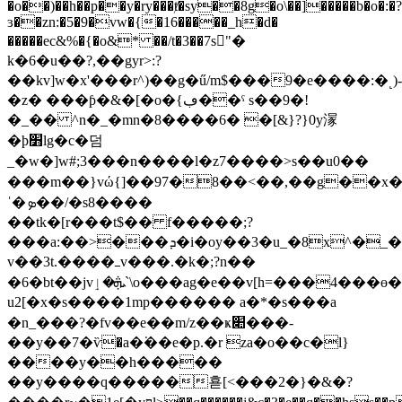
�o��)��h��p��y�ry���ⱦ�sy��8g�o\��]�����b�o�:�?
ɜ��zn:�5�9�vw�{�16�����_h�d�
�����ec&%�{�o&* ��/t�3��7s"�
k�6�u��?,��gyr>:?
��kv]w�x'���r^)��g�ű/m$���9�e����:�˻)
�z� ���ƥ�&�[�o�{ڢ��ˤ s��9�!
�_�� ^n�_�mn�8����6� �[&}?}0y溕
�ϸ׻lg�c�덤
_�w�]w#;3���n����l�z7����>s��u0��
���m��}vώ{]��97�8��<��,��g��x�
ˈ�ܤ��/�s8����
��tk�[r���t$�� f�����;?
���a:��>���ܕ�i�oy��3�u_�8x^�_��4)����ǥ�����^�u��
v��3t.����ߺv���.�k�;?n��
�6�bt��jvܞ�ٳ`\o���ag�e��v[h=���4���ө��p�n�d�����ګd��a�����n�i�l��������8����ٻ̗g�գ�p��mг����ie{���ڡ
u2[�x�s����1mp������ a�*�s���a
�n_���?�fv��e��m/z��ҝ׊���-
��y��7�ѷ�a�͘��e�p.�r za�o��c�l}
����y��h�����
��y����q�����횯[<���2�}�&�?