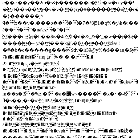
e��eˡ��ұ��2m�:&js������c�e�ra�cey��!
�d��a��y�y�v��}rj�#������u�r���o��d�l�k��'�ڂ���&.i�
�}������j^
ϥ� x��v�,���o����7�ʰ3|51�q%�y\k�:��
(���"'�na\ez�"�j
���dyj�h��$is�4e1�d�&_&�'_�w��j�$g
�����~ y/� ���k@\�f���ȍ$a/ !-
�#�b�c�����g���9dv�ir39@ӯ%�$��aң�$y���
7k��a��\�l�x��mq ţa ꚴ� �,�r�i�
-9"�"��pڀ�\,ņt�
�<r (a@��y�vp�=pa��b%\)ǆ�v���̠/=h�
ʱ�.�c��(�6e�cα�%�h]2,fjf=1�4@��ȯ���`�
�e���&�d�i�9�~f����cǎ�2d��o�>,�7��qk©
`amf�6l����m�fм>
m��s�3�%z.�˥
�a�݌w<�����x�~�-6��ӵdғ���c30b�.��a.�r4�����g��\j��k� n���jd
ߣ�s��,�έ�x?|�!-�&*1�?�
(���p?
h���ґ��?�c$ih��u�
�^�d����\y���s��i�i��d�d�a���3�zr�>-
�]�o�2��@.x�7�)
a�i��8���kr���wr���
�8b�6�1�!8ʆrn�a��evp���:�p"����#_��鈙�
� ֶ���x8g����3i �c )�y�g,1f �c���m.�<� �