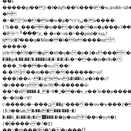
��l-
�����p)�� {\�l�tiq%��%���b�w,)zx&b<սh
�
�=�֥ m��m�w�g�*cڹ)^1�/a����:
{7k��_����m��;�6���m�g���e܋��3v�o,§�{���^8�k]�g��)��שs������a���:ha��|3���ehk����
�lܳr~̾>╹���ךz_� �v�>nk�^��pmd�'xsܓ?
lϝ}0�7ͫ���q�$ǒm�̕�l�0e����uz
����i� ;
yt\b^�0��g�k9�q�c�p�3�x���
�]��ge�;��)��?�-����ih�)�<�i�}�λ�=��s�ju�e$s� :
���_%���e�w,c��|
�.�1)��an��s�������t=a)?
���ڋ��ύ.~�1qxwvk�6��b}ܖr�4��c?
t�x���vj/�)wf۷(�o�����al-
��*�iδ����.�_�~ݩؘ�8��r�e_е��3n��p�����nx�~��m{vͻ
�~�04�<'#?
c:����p�~���ڻ��g^�����ow�w���2��'��8�!
{$:׆��3ah,�r��a����/���=�}
�c��6_�k��0�y�d͹���\�t�ϸj�zsr|��v�yy#�]
{�ĵ����v�?�[[}
��ؗ>�gb���9�5��y���玨