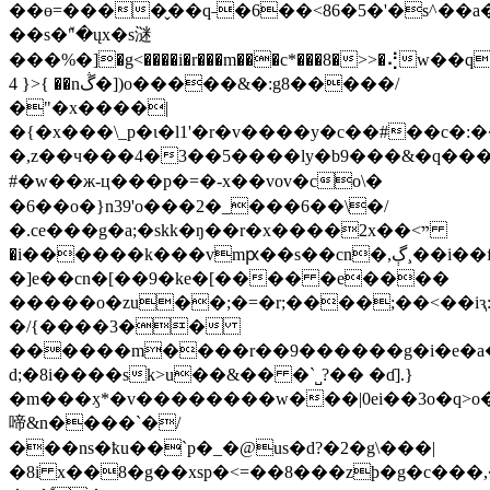
��ɵ=����̬��q˗�6��<86�5�'�s^��a�h
��s�ٚ"�ųx�s㴹
���%�]�g<����i�r���m���c*���8�>>�⢜w��q
4 }>{ �
�nڴ�])o�����&�:g8�����/
�"�x����|
�{�x���\_p�ι�l1'�r�v����y�c��#��c�:
�,z��ч���4�3��5����ly�b9���&�q���a
#�w��ж-ц���p�=�-x��vov�co\�
�6��o�}n39'o���2�_���6��\�/
�.ce���g�a;�skk�ŋ��r�x����2x��<ײ
�i������k���vmԗ��s��cn�,ڳ¸��i��f��yr߲͝���n�y�%\��b9����������g�����>w��,}^��.u��t_j_hۼccs������o����p����|
�]e��cn�[��9�ke�[���� �e����
�����o�zu��;�=�r;����;��<��iԇ:�
�/{����3��
������m����r��9������g�i�e�a�
d;�8i�
���sk>u��&�� �ˋ˽?�� �ɗ].}
�m���ӽ*�v��������w���|0ei��3o�q>
啼&n����`�/
���ns�ҟu��`p�_�@us�d?�2�g\���|
�8i x��8�g��xsp�<=��8���zþ�g�c���,