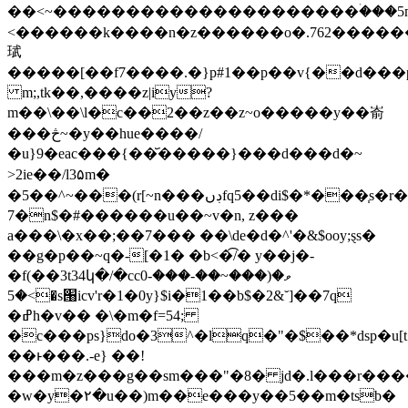
��<~���������������������ۛ���5п
<������k����n�z������o�.762������
珷
�����[��f7����.�}p#1��p��v{��d���
m;,tk��,����z|iy?
m��\��\l�c��2��z��z~o�����y��嵛
���څ~�y��hue����/
�u}9�eac���{��᷃�����}���d���d�~
>2ie��/l3۵m�
�5��^~���(r[~n���ڊںfq5��di$�*���֧s�r�������_�)l��cw
7�n$�#������u��~v�n, z���
a���\�x��;��7��� ��\de�d�^'�&$ooy;ȿs�
��g�p��~q�-[�1� �b<�͡/� y��j�-
�f(��3t34կ�/�cc0ވ�(���~��-���-
>�5�s՘icv'r�1�0y}$i�1��b$�2&˘]��7q
�ߝh�v�� �\�m�f=54;
�c���ps}do�3^�lq�"�$��*dsp�u[
��ͱ���.-e} ��!
���m�z���g��sm���"�8� jd�.l���r��
�w�y�٢�u��)m��e���y��5��m�tsb�