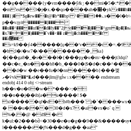
��g�����{y�vm����ŷ&ۯ��mi�5�:*i�ī�����ȍ.=�ƛj|
�m'eu�3�j�x.��qo����ah�׉�yke���h����@o���8fcmh�iw7z,��ǜ�f�k�_/
���})�*$g�ew���t@�b*��bp\ ^���ے��1s��l�bϟ����=eib|h�ׅ�it���
p��vԓyit������[���
��u��^�����uf��d�fy��"2je����j���^grn�̨p�[�
�x7���)����`v��<�� z�|j�ch�����t'
��à᾵��
�s=k9��ý4�����[џ��'v�r�r�=.�9
�h;l�/�w7�/������� �_ka}
�[��ga8�_�s���l�{���pχ�u�m>���jt3dqi?
��c�e_�n�j��h8�b_���0�|$�d�c��^��
��d�w ��e��fu�f�nn����b}���껯
ވ�ѷvk��*�ޕd���jlm@gĺwۮx���� endstream
endobj 414 0 obj <>stream
h��v�o�0�w�*���>;�
t��n��j��ib[a�u����! $�
xi�����qf�d�b#h���` j�`����wx�
� ��u�|��30�d�x7.�ai�vx�o` q 
%�;�@ �d$ �r
ҟ�ul:�2���bd̄<�30��e�o�g��9��&�����sɏ�
l������o�j%���d�g�� �aa"