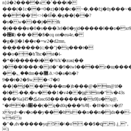
n}ȃ�2����a�`���i�
���(�1c��=0�z)�l��c�~�,��f;j�ʩ��
����'|<>l�آ6�.�g��[��?
�s�w�i��j�&
�j����ʁ�0�s���3el�0�yj̰d�����l��ʚ�xr9j
�਩�) �� �l�$�cq on�eu4e,�
�g�/jl�1��e�=w2�d2mn,
��̘������(c;��"j�q���t�
��o��hߣhc�st�i-
�*�ì�����i��%'k'�zιж(��
)���ȋ���:�jd�"�9�iwl����z�щ���
��؂��dm��޳.ð.>0�a�h�?
9��t�2�$w,�<7�0
��]�ɠ������m�)b���@�m@ӟf�
�l�-��,�w���1�v4��jgtm�"v�43s
���%a]ڪ�45fәsc6ƌ��������u9[u�q@,
"�#�/r׈��(� q�d0q���%렉- �f#�fv>z�|f?
xeyd~�v�о��y���hu��n��n�jds��-
ws6 u
�"�,dv�����yq5�\�o'.��$�զ ,}.j_",
}