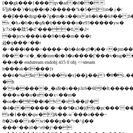
[��gk���{���qv�ad�d�� 
叼j&��`r�kg��r�2�����ʺk�5�[1m�ٷ�/
��jǐ���d(qp��7g�m�:z��(oӕh�k��k#�� ;
v˻�bޥ�b�z�q&�t|�����o�e93�����yw�
]c7xl��㰠5�d"����0,�,l=
��jeƈw���k��9�h��m� ��r
ǵȴ�q���<��r
�<���i���~����~�b�4ϭ�ӽݙ�0��>�pm�����o�7��i�ל��`�)��os�x:ht�<~lz�knsxyn��yv�ӽ7j���q�dh�9
8���=a'�_�j�inm�i�3�a����['���v�ug
��s�� endstream endobj 415 0 obj <>stream
h���ak�0���}t
��n�%a$n �h��e�х]��֬ۇ��ɉ۱�8�c,��{��3l�
�h
�'n�����_�a$t�x��p3c6�ǂйf�8;�����
���w��u�n��x<��m�
�oa�e�t��i�v �xk��@�
�4�r�����`�~��ߞ�u3�jϑly�pc���'���q����f�4��'j��%yeʙo����s�t��%;t5u�m�����&����
x�1��(�qw�]&��-w ֡���o���~
ft�֙2s�� o�wi���g��*r�^ǵ��
���^��o0�^e9�j^��