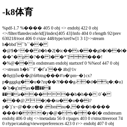
-k8体育
%pdf-1.7 %���� 405 0 obj <> endobj 422 0 obj
<>/filter/flatedecode/id[
]/index[405 43]/info 404 0 r/length 92/prev
630218/root 406 0 r/size 448/type/xref/w[1 3 1]>>stream
h�bbd```b``��
�@$�^�� d�b�2[�ic��x���g0�l��l
��"�p�?�� l� �*`[���!
�%@��n endstream endobj startxref 0 %%eof 447 0 obj
<>stream h�b```f``�f`a`�� āb@1v
�8ȩ(((ȱϰ��@ń#btng���#'o�\pm~�}cx?
p�gggkg��u�?zq��?f���g-�d�q�;�u}
�`b�g'max�಍���
���a�����h�h�� 0`�
���@,  �)��ra��u��t?
p�`j`x~@��:e�� zbmnu�,���b����
���#� �y�@�v���[� endstream
endobj 406 0 obj <>/metadata 56 0 r/pages 403 0 r/structtreeroot 74
0 r/type/catalog/viewerpreferences 423 0 r>> endobj 407 0 obj