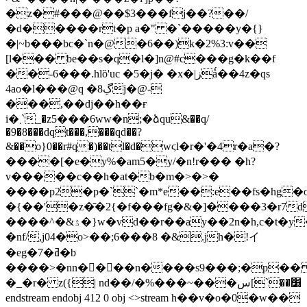
�z�#���@��$3���fj��?��/
�d�����rt�p a�" �`�����y�{}
�|~b���bc�`n�@�6��)k�2%3:v��
[l��� be��s�q�l�]n@#c���g�k��f
��-6���.hlȍ'uc �5�j� �x�|زǻ��4z�qs
4ao�l���@q �8ڲj�@-
���,��dj��h��ғ
i�܂`_�z5���6ww�n;�ձqu&��q/
�9�8���dqt���,���qd��?
&��o}0��r#q�)��tl�d�wϛl�r�'�4r�a�?
����[�e�y%�am5�y/�n!r��� �h?
v�����c��h�at�b�m�>�>�
����p2�p�``�m*e��:e��fs�hg�
�{��'�z�̄�2{�f���fg�&�]����3�r7d
����^�&ۮ�}w�vd��r��ay��2n�h,c�t�y��s�j
�nf/,j04�o>��;6���8 �&.jh�!イ
�eg�7�ߥ�b
����>�nn����n����s9���;�p��
�_�r� z({| nd��/�%���~���׸��`]س
endstream endobj 412 0 obj <>stream h��v�o�0�w��