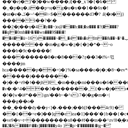
��'�e)�)'�]��w����,t[��_x`l�{�k�
�_�p�q�,ii��p=ң�g�u�x��1��6x�!
�nt�e�ݢ�~^�ѿ\~$�������d߃ ?�3(�t�j}
����i��?�\�
��2�j��ӌ�4l�y��~)o@���h:��;�sr��� �?(����?
��ql�0mh��ˠ�/��wn���9$��i�!
��4��ü~16s�l����~�_�4'��s�ofm��&��~�^�ݕee��k���y=-
������� �m�g:�w�;j�{�|)�*�~~o
���b�9c�����!
���������8�e�8���?ԓ��3�i%<끿
����jm
hca�����p��=)�}%�sa���o�j�;�8~�ev*
�����)�������-
�)�:�=r9�˦��jh8_�m��g�mi���n�6���t�
�v�
:�^4���3�������_{�w�j�
�!�[w�i#*��}gn/��b~�^s}7�|�g�m�>|
���g��o�
��_����dy��y<]�˔���;��h[f���4c9}�
��{��=e�]��]q�e iea�1]���'�}b��{�
�ve9�v~t=��������n8��#f��tn��^zv!8�֢�x
��2�&����#\��z]���f���y4o }�p>�'������:�tg~� ҄