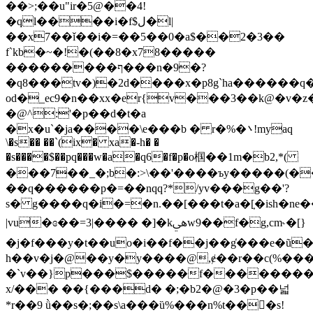
��>;��u"ir�5@��4!
�ql����i�f$ل�l|
��x7��ǐ��i�=��5��0�a$��2�3��
f`kb�~�!�(��8�x78�����
���������ף���n�9�?
�q8���tv�)�2d����x�p8g`ha������q�
od�_ec9�n��xx�er{v���3��k@�v�z�
�@^:'�p��d�t�a
�x�u`�ja����\e���b � r�%�܌!myaq
\�s�� ��`(ix� xa�-h� �
�s����$��pq���w�a�q6�f�p�o椢��1m�b2,*(
���7��_�;b�:>\��'����ъy�����(�
��q������p�=��nqq?*/yv���g��'?
s� g����q�i�=�n.��[���t�a�[͕�ish�ne�
|vu�ɞ��=3|���� �]�kﱔw9��f�g,cm˞�[}
�j�f���y�t��uo�i��f��j��g̒���e�ũ
h��v�j�@��y�y����@,ɇ��r��c(%����
�`v��}p���$�����f��������
x/��� ��{���d� �;�b2�@�3�p��넓
*r��9 ǜ��s�;��s\a���ȕ%���n%t���ٌs!