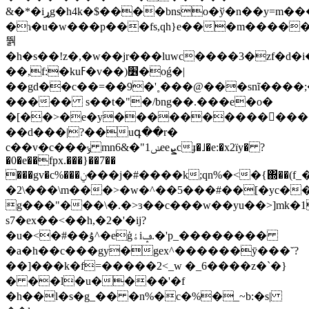
&�*�iړg�h4k�$����bnso�ў�n��y=m���a����k-
�ɿ�u�w���p���fs,qh}e���m������
뛁
�h�s��!z�,�w��jr���luwc����3�zf�d�
��,f:�kuߓ�v��)׶�oǵ�|
��gd��c��=��9�'˳���@���snĩ����
����� s��t�"�/bng��.���e�o�
�[��˃�e�y�����������ً����
��d���|?��uգ��r�
c��v�c���ݸ mn6&�"ݭ1eeܨcɟ�˩�e:�x2ïy� ?
�0�e��fpx.���}��7��
���gv�c%���ݧ���j�#����k;qn%�<�{΍��(f_���2�!
�2\���\m���>�w�^��5���#��[�yc���
g���"���\�.�>ɜ��c���w��yu��>]mk�1
s7�ex��<��h,�2�'�ij?
�u�<�#��ﯗ^�eģۀiݡ.�'p_��������
�a�h��c���gy�gex^������ӯ���˘?
��]���k�f=�����2<_w �_6����z�`�}
� ��l�u����'�f
�h��l�s�g_�� �n%�c�%�_~b:�s|