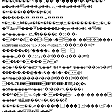
tv��ζr6���ʺr1��`]��~�p����z�v�z���?
m�a�\�n���qi��zݷq=��m���y�!
�w���r��߬�e�jx�)#|
�ŕ��i��f�n���lw����
y��hd�ݟa�l�y�l��qi��ɪ������/_�.���������.p�2�y�����y�ܵb�ymŭ=xm$��sۺ|0j��s�vj���m�ma����,nr�!
� 3a%���ƀ����8;tv�yev��ó�1 �9㾜
�*��,��~΄s؊�f����p]�pp�;�-
�#�%�ü��bf�<�ě��d�����
endstream endobj 416 0 obj <>stream h���m��@
�����қ�|ef����zu��ȫtuh
���ݔ��_�ihbh2y�k���k{��(�8!
��k�*���� &n?
�x�<���"�gxr,��h4��p��@��owp�
�0��/�.��@��c&�r�k�ʶ �t@?
�u�z�t׃����v�y�a���1l��
l�9z׫�,�7������ ��#�&���<�`��j4�j�s
�$0���p�vw��s4�r�k�ѷ%����}
��%�mwݢq�>�{n��p(rmv��k��t��������9
��t�i餳,m(t��6w�6�$��渇
��x����,˕n��x��r�. i���[}o���i7\
c���~�!�z��