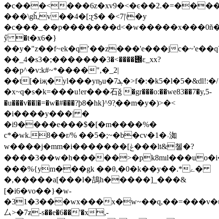
�c���<���6z�xv9�<�ͼ��2.�=����
���\gȟ,v��4�[:ƹ$� �<7|\�y
�c���_��p�������d<�w�����x���0ñ�
ӳ �t�x6�}
��y�"z��f~ek�qʹ��z���'e���jc�~'e��q
��_4�s݌����>�3�������;�3ɛ_xx?
��p^�v:k#~*����",�_2|
��t[�iҗ�yl���yҧu�ܔ7�>f�:�k5�l�5�&dl!:�/
�x~q�s�k=���u!er���⽯ǧ �gr���o:��we83��7�y,5-
�u���v��l�=�w�#���?ϸ8�hk]^9?̹��m�y�)>�<
�i����y��
�| �
�i9����e���$�[�m����%�
c*�wk.8��r/% ��5�;~�b�cv�1�˒洳
w����j�mm�i�������[ݟ���lt&쳴�?
����3��w�h�����>�pk8mıl���uo�i���7�e�s���
���%{ym���gk ��θ,�0�k��y��.*ے�
�,�����a[���l�鴶h�����]_���&
[�i6�vo��}�w-
�31�3���wx���x�w~��q,��=���v�u
⼛>�7ƶ-s��e�6��'�x,-