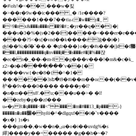
�#\oh/\�<��.���w�킻
�>��r�9w��ic��� _� /1e����?
������1���7��τiܬc�w��y�_
�^9�nx&���a���n ��9�#ߑ�yr��q��}�|
���s�3�%�(s�2��l]�����<���er�e��������c�u=�x[�
����?5<�x[�vnd��k����r]ğ��i�}
ɠ̶yl��%;�ۖl�`��.�ۤ�qfr���}o�y�#s��\�|]d�f޷�kk
���l,�����������q�nv���j��s���e#�[�%��쟍
�ec�n�_��-�m˞8�g���v���!�m&�c�k_
z2>�t�ߵ���|����4v��{�
�l���vw{�e�8�{�^�1�
��:����3sե�i9�#i��m��oɛ��(�i�v
枦��9v���0���� ����y�l?
�n�m��x8'.�'u;���u��>� �l!
��zeby�g��zf���
uބ�y 8:�q����<��<"���:�m�#��13_�p���-}
�����n�u��׸�hyйi�^�dlgqxf��i�`v����
�x�} }s�s
���gm��,�w��n�ۺu�o�i��uvdg%�s
繟]����y��=����� �g��h�~�?