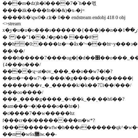
���m�ǳ)h�l����7�`h��멗
����āk����fn�l�&)�x-�j=
����&�\qw0�.cʫ� 0�� endstream endobj 418 0 obj
<>stream
x�̝y�u�u�o���s�����'�{���)��n��ر��1v�cэ;qc�p
� ! /��"1��,!�p�h� ���#!
��h�
0:����lz�~�ǟx�'~���ht~y���ͽ��
��/��/
���h�����7����og�[�d��׾��o���_���ʯ|
{4���o���/
����ʯ~at�ov_���_��o��w7�l�?
��m�=��w7ϟ�<���/�g���o���g�����|
�����#��v_�_�����k/�k��7￾i��/���/
���oo����/
���_����g����_�v��k_��˯��h6��?
�am���~�|����o��ht�}
�ʛ����7��w�����hz
f���ͼr��i��������m�w*?
f��������wfw�h���e������qk^�w��
��m�w6x޳iw.��-