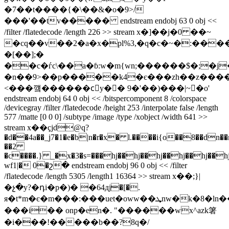
�7��t����{�\��&�o�9>/
���'��tv����� endstream endobj 63 0 obj <<
/filter /flatedecode /length 226 >> stream x�]��j�0 ��~
�cq��v��2�a�x�pl%3,�q�c�~�:���
�[��];�
��c�ѓc\��a�ɓ:w�m{wn;������$�;�j�
�n��9>��p�����k4�є���zh��z����;
<���꺸������cٕy�� 9�'��)���|~�o'
endstream endobj 64 0 obj << /bitspercomponent 8 /colorspace
/devicegray /filter /flatedecode /height 253 /interpolate false /length
577 /matte [0 0 0] /subtype /image /type /xobject /width 641 >>
stream x��ҫjd@q?
�d��4a��_j7�1�e�b|n�r�x� l.����i{o��8��dn��
��2
�c����.} _�x�3�s=���hj��hj��hj��hj��hj��hj
wf1|� 0�շ� endstream endobj 96 0 obj << /filter
/flatedecode /length 5305 /length1 16364 >> stream x��;}|
�չ�y?�դi�p�)� �64дj�[�.
я�t*m�є�m���:���uet�οww��ܜnw�k�8�ln��u��n�۔;�z'ʸ������7%��]�����s8�<�s��|
���i�� onp�en�. "������wx^azk箸
�i���!�����b��?8q�/