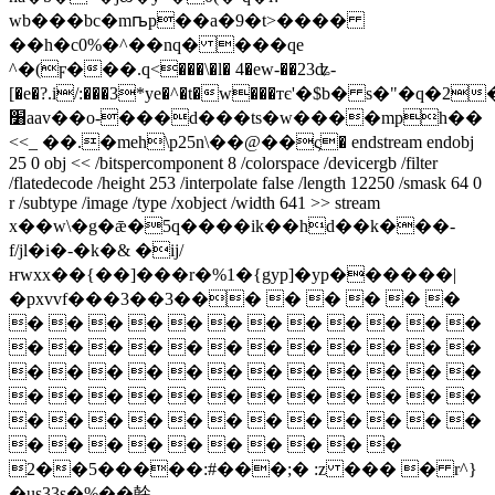
wb���bc�mꭠp��a�9�t>����
��h�c0%�^��nq� ���qe
^�(ϝ���.q<���\�l� 4�ew-��23ʥ-
[�e�?.i/:���3*ye�^�t�w���тє'�$b� s�"�q�2�wܮ�������u���v�u���s�~x����]����d�v�pi��`�9��nc*c%�^ us{������[�)�\��kk5a�n$
׸aav��o-���d���ts�w����mph��
<<_ ��.�meh\p25n\��@��ς� endstream endobj
25 0 obj << /bitspercomponent 8 /colorspace /devicergb /filter
/flatedecode /height 253 /interpolate false /length 12250 /smask 64 0
r /subtype /image /type /xobject /width 641 >> stream
x��w\�g�ǣ�5q����ik��hd��k���-
f/jl�i�-�k�& �ij/
ҥwxx��{��]���r�%1�{gyp]�yp������|
�pxvvf���3��3��� � � � � �
� � � � � � � � � � � �
� � � � � � � � � � � �
� � � � � � � � � � � �
� � � � � � � � � � � �
� � � � � � � � � � � �
� � � � � � � � � �
2��5�����:#���;� :z ��� � r^}
�us33s�%��榦